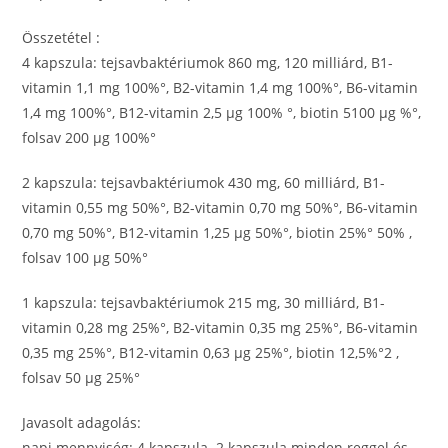
Összetétel :
4 kapszula: tejsavbaktériumok 860 mg, 120 milliárd, B1-
vitamin 1,1 mg 100%°, B2-vitamin 1,4 mg 100%°, B6-vitamin
1,4 mg 100%°, B12-vitamin 2,5 μg 100% °, biotin 5100 μg %°,
folsav 200 μg 100%°
2 kapszula: tejsavbaktériumok 430 mg, 60 milliárd, B1-
vitamin 0,55 mg 50%°, B2-vitamin 0,70 mg 50%°, B6-vitamin
0,70 mg 50%°, B12-vitamin 1,25 µg 50%°, biotin 25%° 50% ,
folsav 100 µg 50%°
1 kapszula: tejsavbaktériumok 215 mg, 30 milliárd, B1-
vitamin 0,28 mg 25%°, B2-vitamin 0,35 mg 25%°, B6-vitamin
0,35 mg 25%°, B12-vitamin 0,63 µg 25%°, biotin 12,5%°2 ,
folsav 50 µg 25%°
Javasolt adagolás:
napi mennyiség: 4 kapszula. 2 kapszula minden reggel és