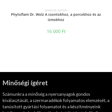
KOSÁRBA TESZEM
Izmok és csontok
Phytoflam Dr. Wolz A csontokhoz, a porcokhoz és az
izmokhoz
16 000
Ft
Minőségi ígéret
Számunkra a minőség a nyersanyagok gondos
kiválasztását, a szermaradékok folyamatos elemzését, a
tanúsított gyártási folyamatot és a készítményeink