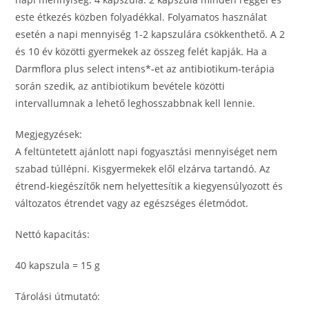
este étkezés közben folyadékkal. Folyamatos használat
esetén a napi mennyiség 1-2 kapszulára csökkenthető. A 2
és 10 év közötti gyermekek az összeg felét kapják. Ha a
Darmflora plus select intens*-et az antibiotikum-terápia
során szedik, az antibiotikum bevétele közötti
intervallumnak a lehető leghosszabbnak kell lennie.
Megjegyzések:
A feltüntetett ajánlott napi fogyasztási mennyiséget nem
szabad túllépni. Kisgyermekek elől elzárva tartandó. Az
étrend-kiegészítők nem helyettesítik a kiegyensúlyozott és
változatos étrendet vagy az egészséges életmódot.
Nettó kapacitás:
40 kapszula = 15 g
Tárolási útmutató: