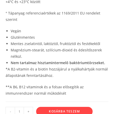
+4°C és +23°C között
° Tápanyag referenciaértékek az 1169/2011 EU rendelet
szerint
Vegán
Gluténmentes
Mentes zselatintól, laktóztól, fruktóztól és festékektől
Magnézium-stearát, szilícium-dioxid és édesítőszerek
nélkül.
Nem tartalmaz hisztamintermelő baktériumtörzseket.
*A B2-vitamin és a biotin hozzájárul a nyálkahártyák normál
állapotának fenntartásához.
**A B6, B12 vitaminok és a folsav elősegítik az
immunrendszer normál működését
-
+
KOSÁRBA TESZEM