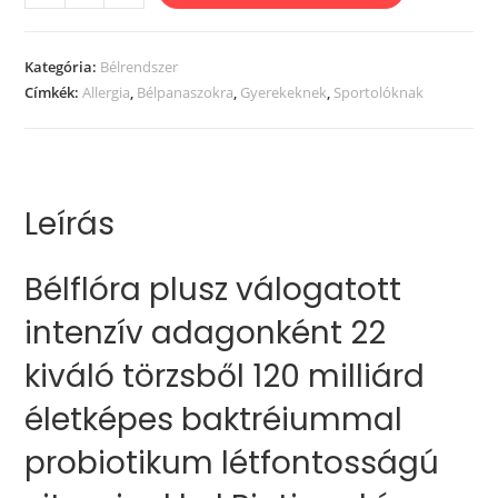
Kategória:
Bélrendszer
Címkék:
Allergia
,
Bélpanaszokra
,
Gyerekeknek
,
Sportolóknak
Leírás
Bélflóra plusz válogatott
intenzív adagonként 22
kiváló törzsből 120 milliárd
életképes baktréiummal
probiotikum létfontosságú