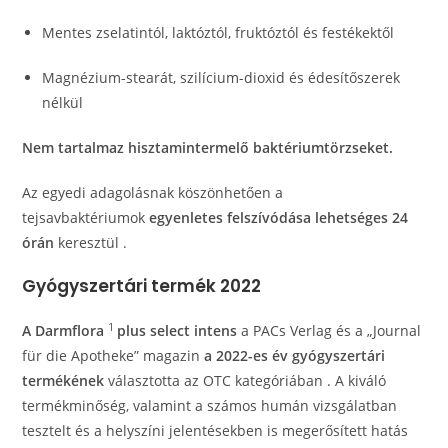
Mentes zselatintól, laktóztól, fruktóztól és festékektől
Magnézium-stearát, szilícium-dioxid és édesítőszerek
nélkül
Nem tartalmaz hisztamintermelő baktériumtörzseket.
Az egyedi adagolásnak köszönhetően a
tejsavbaktériumok
egyenletes felszívódása lehetséges
24
órán
keresztül .
Gyógyszertári termék 2022
1
A Darmflora
plus select intens
a PACs Verlag és a „Journal
für die Apotheke” magazin
a 2022-es év gyógyszertári
termékének
választotta az OTC kategóriában . A kiváló
termékminőség, valamint a számos humán vizsgálatban
tesztelt és a helyszíni jelentésekben is megerősített hatás