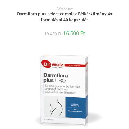
KOSÁRBA TESZEM
Bélrendszer
Darmflora plus select complex Bélkészitmény 4x
formulával 40 kapszulás
16 500
Ft
19 400
Ft