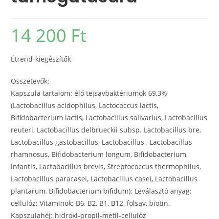
14 200
Ft
Étrend-kiegészítők
Összetevők:
Kapszula tartalom: élő tejsavbaktériumok 69,3%
(Lactobacillus acidophilus, Lactococcus lactis,
Bifidobacterium lactis, Lactobacillus salivarius, Lactobacillus
reuteri, Lactobacillus delbrueckii subsp. Lactobacillus bre,
Lactobacillus gastobacillus, Lactobacillus , Lactobacillus
rhamnosus, Bifidobacterium longum, Bifidobacterium
infantis, Lactobacillus brevis, Streptococcus thermophilus,
Lactobacillus paracasei, Lactobacillus casei, Lactobacillus
plantarum, Bifidobacterium bifidum); Leválasztó anyag:
cellulóz; Vitaminok: B6, B2, B1, B12, folsav, biotin.
Kapszulahéj: hidroxi-propil-metil-cellulóz