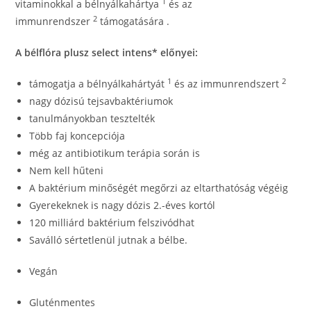
1
vitaminokkal a bélnyálkahártya
és az
2
immunrendszer
támogatására .
A bélflóra plusz select intens* előnyei:
1
2
támogatja a bélnyálkahártyát
és az immunrendszert
nagy dózisú tejsavbaktériumok
tanulmányokban tesztelték
Több faj koncepciója
még az antibiotikum terápia során is
Nem kell hűteni
A baktérium minőségét megőrzi az eltarthatóság végéig
Gyerekeknek is nagy dózis 2.-éves kortól
120 milliárd baktérium felszivódhat
Saválló sértetlenül jutnak a bélbe.
Vegán
Gluténmentes