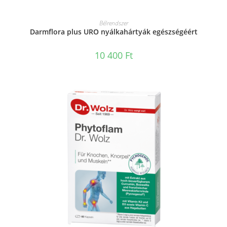
KOSÁRBA TESZEM
Bélrendszer
Darmflora plus URO nyálkahártyák egészségéért
10 400
Ft