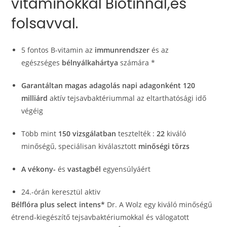
vitaminokkal Biotinnal,és
folsavval.
5 fontos B-vitamin az
immunrendszer
és az
egészséges
bélnyálkahártya
számára *
Garantáltan magas adagolás napi adagonként
120
milliárd
aktív tejsavbaktériummal az eltarthatósági idő
végéig
Több mint
150 vizsgálatban
tesztelték :
22
kiváló
minőségű, speciálisan kiválasztott
minőségi törzs
A vékony-
és
vastagbél
egyensúlyáért
24.-órán keresztül aktiv
Bélflóra plus select intens*
Dr. A Wolz egy kiváló minőségű
étrend-kiegészítő tejsavbaktériumokkal és válogatott