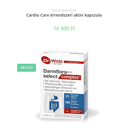
KOSÁRBA TESZEM
Szív és érrendszer
Cardio Care érrendszeri aktiv kapszula
16 900
Ft
AKCIÓ!