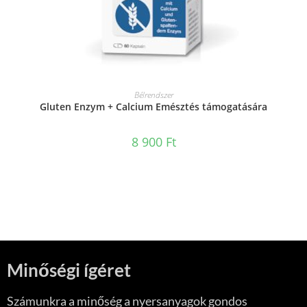
KOSÁRBA TESZEM
Bélrendszer
Gluten Enzym + Calcium Emésztés támogatására
8 900
Ft
Minőségi ígéret
Számunkra a minőség a nyersanyagok gondos