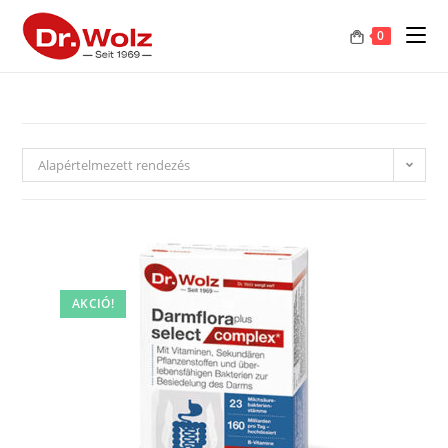
0
Alapértelmezett rendezés
AKCIÓ!