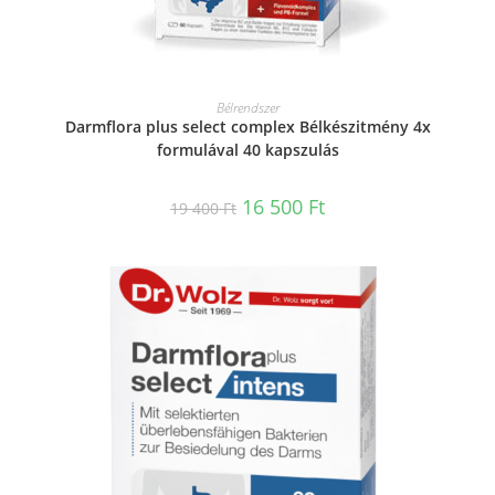
KOSÁRBA TESZEM
Bélrendszer
Darmflora plus select complex Bélkészitmény 4x
formulával 40 kapszulás
16 500
Ft
19 400
Ft