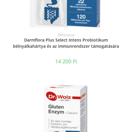
KOSÁRBA TESZEM
Bélrendszer
Darmflora Plus Select Intens Probiotikum
bélnyálkahártya és az immunrendszer támogatására
14 200
Ft