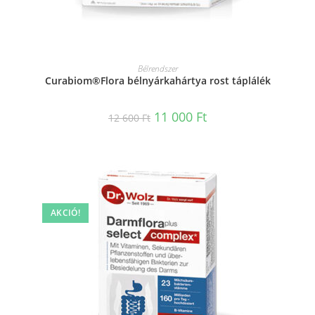
KOSÁRBA TESZEM
Bélrendszer
Curabiom®Flora bélnyárkahártya rost táplálék
11 000
Ft
12 600
Ft
AKCIÓ!