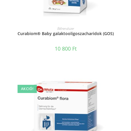
KOSÁRBA TESZEM
Bélrendszer
Curabiom® Baby galaktooligoszacharidok (GOS)
10 800
Ft
AKCIÓ!