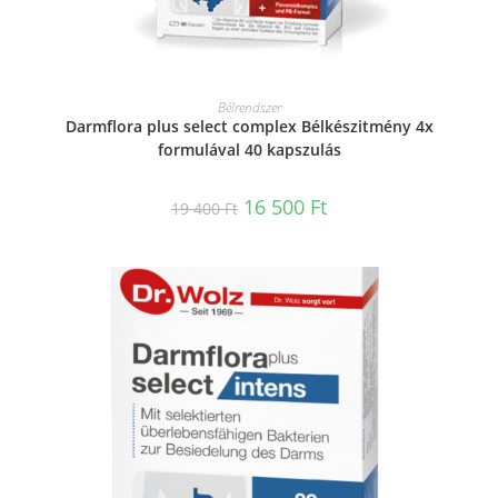
KOSÁRBA TESZEM
Bélrendszer
Darmflora plus select complex Bélkészitmény 4x
formulával 40 kapszulás
16 500
Ft
19 400
Ft