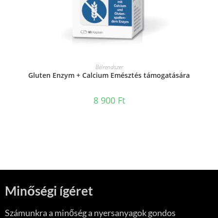
KOSÁRBA TESZEM
Bélrendszer
Gluten Enzym + Calcium Emésztés támogatására
8 900
Ft
Minőségi ígéret
Számunkra a minőség a nyersanyagok gondos