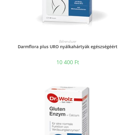
KOSÁRBA TESZEM
Bélrendszer
Darmflora plus URO nyálkahártyák egészségéért
10 400
Ft