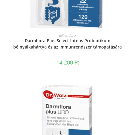
KOSÁRBA TESZEM
Bélrendszer
Darmflora Plus Select Intens Probiotikum
bélnyálkahártya és az immunrendszer támogatására
14 200
Ft