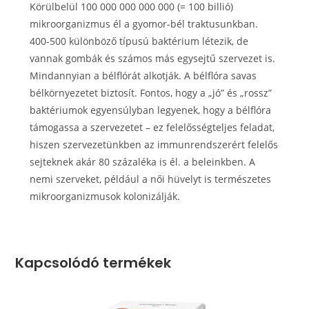
Körülbelül 100 000 000 000 000 (= 100 billió)
mikroorganizmus él a gyomor-bél traktusunkban.
400-500 különböző típusú baktérium létezik, de
vannak gombák és számos más egysejtű szervezet is.
Mindannyian a bélflórát alkotják. A bélflóra savas
bélkörnyezetet biztosít. Fontos, hogy a „jó” és „rossz”
baktériumok egyensúlyban legyenek, hogy a bélflóra
támogassa a szervezetet – ez felelősségteljes feladat,
hiszen szervezetünkben az immunrendszerért felelős
sejteknek akár 80 százaléka is él. a beleinkben. A
nemi szerveket, például a női hüvelyt is természetes
mikroorganizmusok kolonizálják.
Kapcsolódó termékek