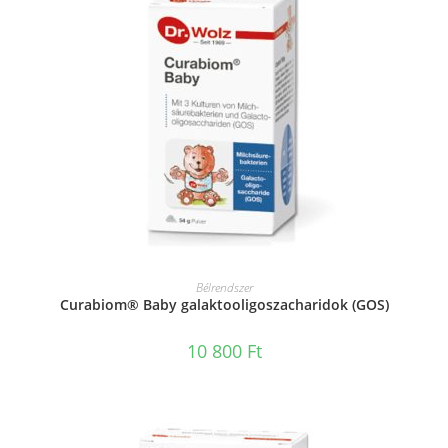
KOSÁRBA TESZEM
Bélrendszer
Curabiom® Baby galaktooligoszacharidok (GOS)
10 800
Ft