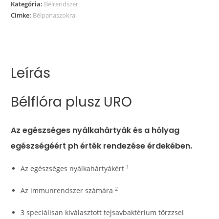
Kategória:
Bélrendszer
Címke:
Bélpanaszokra
Leírás
Bélflóra plusz URO
Az egészséges nyálkahártyák és a hólyag
egészségéért ph érték rendezése érdekében.
1
Az egészséges nyálkahártyákért
2
Az immunrendszer számára
3 speciálisan kiválasztott tejsavbaktérium törzzsel