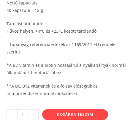
Nettó kapacitás:
40 kapszula = 12 g
Tárolási útmutató:
Hűvös helyen, +4°C és +23°C között tárolandó.
° Tápanyag referenciaértékek az 1169/2011 EU rendelet
szerint
*A B2-vitamin és a biotin hozzájárul a nyálkahártyák normál
állapotának fenntartásához.
**A B6, B12 vitaminok és a folsav elősegítik az
immunrendszer normál működését.
-
+
KOSÁRBA TESZEM