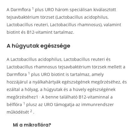
1
A Darmflora
plus URO három speciálisan kiválasztott
tejsavbaktérium törzset (Lactobacillus acidophilus,
Lactobacillus reuteri, Lactobacillus rhamnosus), valamint
biotint és B12-vitamint tartalmaz.
A húgyutak egészsége
A Lactobacillus acidophilus, Lactobacillus reuteri és
Lactobacillus rhamnosus tejsavbaktérium törzsek mellett a
1
Darmflora
plus URO biotint is tartalmaz, amely
hozzájárul a nyálkahártyák egészségének megőrzéséhez, és
ezáltal a hólyag, a húgyutak és a hüvely egészségének
.
megőrzéséhez1
A benne található B12-vitaminnal a
1
bélflóra
plusz az URO támogatja az immunrendszer
2
működését
.
Mi a mikroflóra?