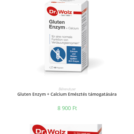
KOSÁRBA TESZEM
Bélrendszer
Gluten Enzym + Calcium Emésztés támogatására
8 900
Ft