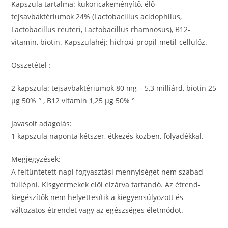
Kapszula tartalma: kukoricakeményítő, élő
tejsavbaktériumok 24% (Lactobacillus acidophilus,
Lactobacillus reuteri, Lactobacillus rhamnosus), B12-
vitamin, biotin. Kapszulahéj: hidroxi-propil-metil-cellulóz.
Összetétel :
2 kapszula: tejsavbaktériumok 80 mg – 5,3 milliárd, biotin 25
µg 50% ° , B12 vitamin 1,25 µg 50% °
Javasolt adagolás:
1 kapszula naponta kétszer, étkezés közben, folyadékkal.
Megjegyzések:
A feltüntetett napi fogyasztási mennyiséget nem szabad
túllépni. Kisgyermekek elől elzárva tartandó. Az étrend-
kiegészítők nem helyettesítik a kiegyensúlyozott és
változatos étrendet vagy az egészséges életmódot.