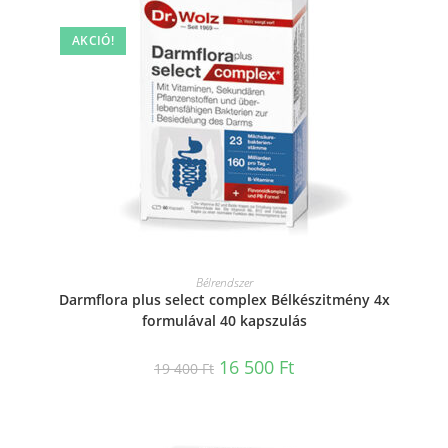
AKCIÓ!
KOSÁRBA TESZEM
Bélrendszer
Darmflora plus select complex Bélkészitmény 4x
formulával 40 kapszulás
16 500
Ft
19 400
Ft