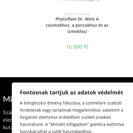
KOSÁRBA TESZEM
Izmok és csontok
Phytoflam Dr. Wolz A
csontokhoz, a porcokhoz és az
izmokhoz
16 000
Ft
Fontosnak tartjuk az adatok védelmét
Minőségi ígéret
A böngészési élmény fokozása, a személyre szabott
hirdetések vagy tartalmak megjelenítése, valamint a
Számunkra a minőség a nyersanyagok gondos kiválasztás
forgalom elemzése érdekében sütiket (cookie)
elemzését, a tanúsított gyártási folyamatot és a készít
használunk. A "Mindet elfogadom" gombra kattintva
kutatóintézetek általi ellenőrzését jelenti.
hozzájárulhat a sütik használatához.