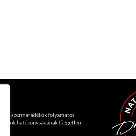
át, a szermaradékok folyamatos
ményeink hatékonyságának független