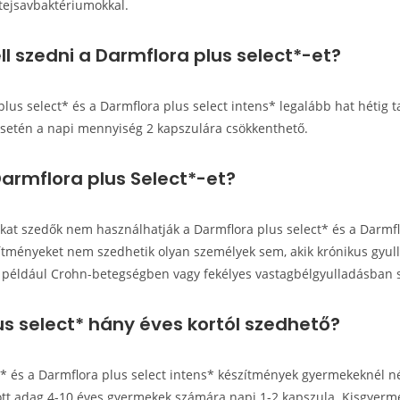
 tejsavbaktériumokkal.
ll szedni a Darmflora plus select*-et?
plus select* és a Darmflora plus select intens* legalább hat hétig t
setén a napi mennyiség 2 kapszulára csökkenthető.
Darmflora plus Select*-et?
 szedők nem használhatják a Darmflora plus select* és a Darmflo
ítményeket nem szedhetik olyan személyek sem, akik krónikus gyul
, például Crohn-betegségben vagy fekélyes vastagbélgyulladásban
us select* hány éves kortól szedhető?
t* és a Darmflora plus select intens* készítmények gyermekeknél né
ott adag 4-10 éves gyermekek számára napi 1-2 kapszula. Kisgyerme