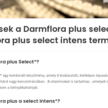
ek a Darmflora plus sele
ra plus select intens ter
ra plus Select*?
* egy kombinált készítmény, amely 8 kiválasztott, életképes tejsav
liárd nagy koncentrációban . B-vitaminokat is tartalmaz , amelyek 
ösen a bélnyálkahártyát.
ra plus a select intens*?