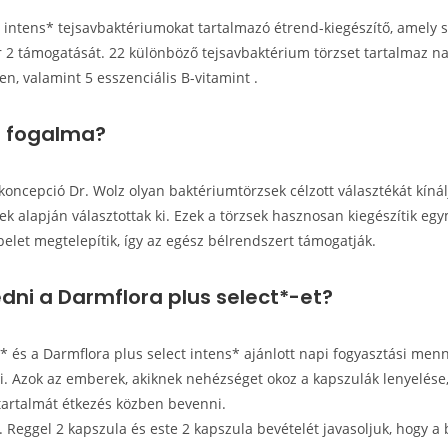
 intens* tejsavbaktériumokat tartalmazó étrend-kiegészítő, amely s
2 támogatását. 22 különböző tejsavbaktérium törzset tartalmaz na
, valamint 5 esszenciális B-vitamint .
aj fogalma?
koncepció Dr. Wolz olyan baktériumtörzsek célzott választékát kínál
alapján választottak ki. Ezek a törzsek hasznosan kiegészítik egy
elet megtelepítik, így az egész bélrendszert támogatják.
edni a Darmflora plus select*-et?
t* és a Darmflora plus select intens* ajánlott napi fogyasztási men
ni. Azok az emberek, akiknek nehézséget okoz a kapszulák lenyelése
 tartalmát étkezés közben bevenni.
 Reggel 2 kapszula és este 2 kapszula bevételét javasoljuk, hogy a 