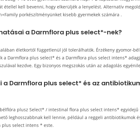
mát étellel kell bevenni, hogy elkerüljék a lenyelést. Alternatív mego
en+Family porkészítményünket kisebb gyermekek számára .
atásai a Darmflora plus select*-nek?
talában életkortól függetlenül jól tolerálhatók. Érzékeny gyomor-b
k a Darmflora plus select* és a Darmflora plus select intens* adag
szulával kezdve. Egy bizonyos megszokás után az adagolás egyénile
lni a Darmflora plus select* és az antibioti
bélflóra plusz Select* / intestinal flora plus select intens* egyidej
ető leghosszabbnak kell lennie, például a reggeli antibiotikumok és
a plus select intens * este.