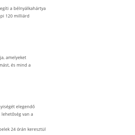
egíti a bélnyálkahártya
pi 120 milliárd
ja, amelyeket
mást, és mind a
nyiségét elegendő
, lehetőség van a
belek 24 órán keresztül