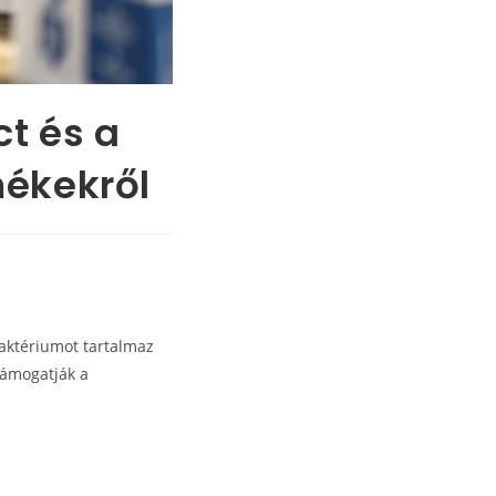
ct és a
mékekről
baktériumot tartalmaz
támogatják a