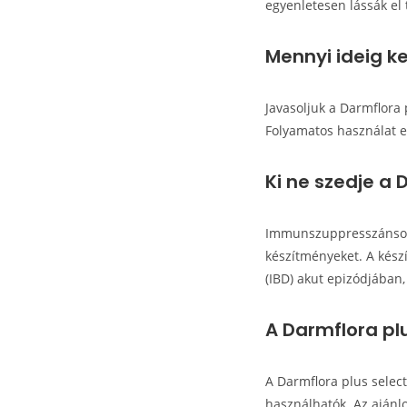
egyenletesen lássák el
Mennyi ideig ke
Javasoljuk a Darmflora 
Folyamatos használat e
Ki ne szedje a 
Immunszuppresszánsokat
készítményeket. A kész
(IBD) akut epizódjában
A Darmflora pl
A Darmflora plus selec
használhatók. Az ajánl