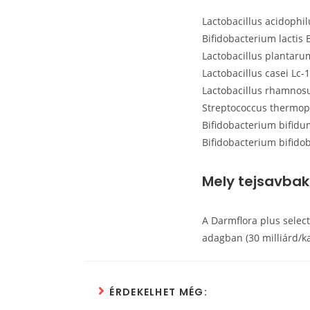
Lactobacillus acidophil
Bifidobacterium lactis 
Lactobacillus plantaru
Lactobacillus casei Lc-
Lactobacillus rhamnosu
Streptococcus thermop
Bifidobacterium bifid
Bifidobacterium bifido
Mely tejsavbak
A Darmflora plus selec
adagban (30 milliárd/ka
ÉRDEKELHET MÉG: