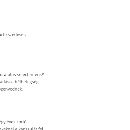
artó szedését.
ra plus select intens*
ladásos bélbetegség
 szenvednek.
gy éves kortól
keknél a kapszulát fel