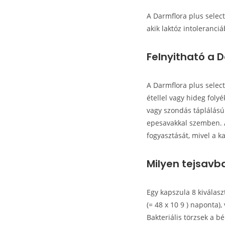
A Darmflora plus select
akik laktóz intoleranci
Felnyitható a 
A Darmflora plus select
étellel vagy hideg fol
vagy szondás táplálású
epesavakkal szemben. 
fogyasztását, mivel a 
Milyen tejsavb
Egy kapszula 8 kiválasz
(= 48 x 10 9 ) naponta),
Bakteriális törzsek a b