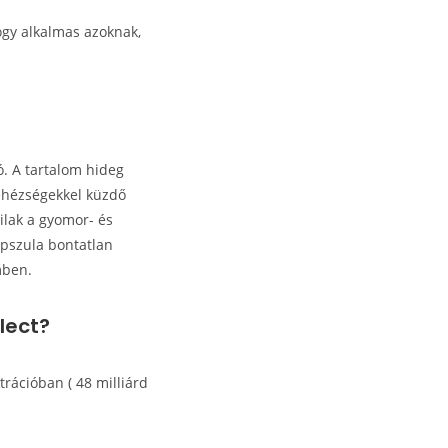
hogy alkalmas azoknak,
ó. A tartalom hideg
nehézségekkel küzdő
ilak a gyomor- és
pszula bontatlan
mben.
lect?
trációban ( 48 milliárd