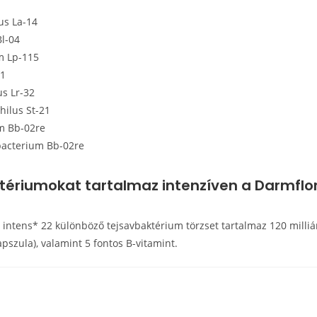
us La-14
Bl-04
m Lp-115
11
s Lr-32
hilus St-21
um Bb-02re
bacterium Bb-02re
tériumokat tartalmaz intenzíven a Darmflor
t intens* 22 különböző tejsavbaktérium törzset tartalmaz 120 milli
pszula), valamint 5 fontos B-vitamint.