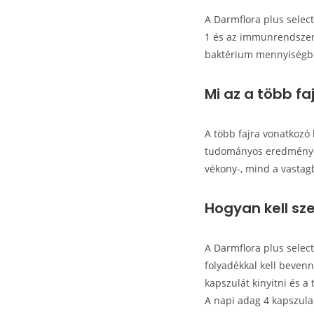
A Darmflora plus select
1 és az immunrendszer 
baktérium mennyiségben
Mi az a több f
A több fajra vonatkozó 
tudományos eredmények 
vékony-, mind a vastagb
Hogyan kell sz
A Darmflora plus selec
folyadékkal kell beven
kapszulát kinyitni és a
A napi adag 4 kapszula.