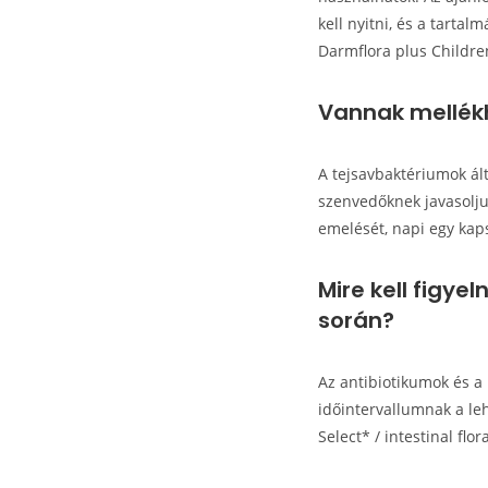
kell nyitni, és a tartal
Darmflora plus Childr
Vannak mellékh
A tejsavbaktériumok ál
szenvedőknek javasolju
emelését, napi egy kap
Mire kell figye
során?
Az antibiotikumok és a 
időintervallumnak a leh
Select* / intestinal flor