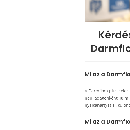
Kérdés
Darmflo
Mi az a Darmflo
A Darmflora plus select
napi adagonként 48 mil
nyálkahártyát 1 , külön
Mi az a Darmflo