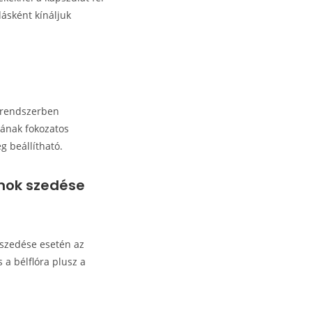
ldásként kínáljuk
élrendszerben
jának fokozatos
g beállítható.
kumok szedése
ű szedése esetén az
 a bélflóra plusz a