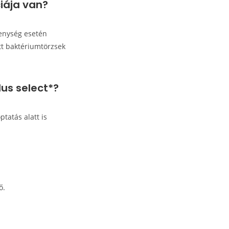
ciája van?
kenység esetén
tt baktériumtörzsek
us select*?
tatás alatt is
ő.