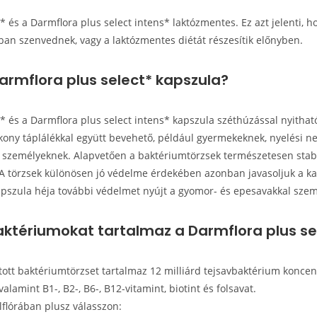
* és a Darmflora plus select intens* laktózmentes. Ez azt jelenti, 
ában szenvednek, vagy a laktózmentes diétát részesítik előnyben.
Darmflora plus select* kapszula?
* és a Darmflora plus select intens* kapszula széthúzással nyithat
yékony táplálékkal együtt bevehető, például gyermekeknek, nyelési 
 személyeknek. Alapvetően a baktériumtörzsek természetesen stab
A törzsek különösen jó védelme érdekében azonban javasoljuk a ka
kapszula héja további védelmet nyújt a gyomor- és epesavakkal sze
aktériumokat tartalmaz a Darmflora plus se
tott baktériumtörzset tartalmaz 12 milliárd tejsavbaktérium koncen
 valamint B1-, B2-, B6-, B12-vitamint, biotint és folsavat.
élflórában plusz válasszon: