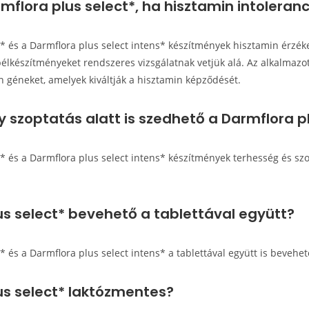
mflora plus select*, ha hisztamin intoleran
t* és a Darmflora plus select intens* készítmények hisztamin érzé
bélkészítményeket rendszeres vizsgálatnak vetjük alá. Az alkalmazo
 géneket, amelyek kiváltják a hisztamin képződését.
 szoptatás alatt is szedhető a Darmflora pl
* és a Darmflora plus select intens* készítmények terhesség és szop
us select* bevehető a tablettával együtt?
* és a Darmflora plus select intens* a tablettával együtt is bevehet
us select* laktózmentes?